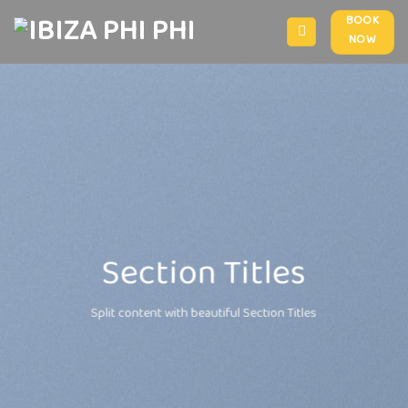
Skip
BOOK
to
NOW
content
Section Titles
Split content with beautiful Section Titles